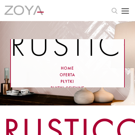
RUSTIC
HOME
OFERTA
PŁYTKI
PLYTKI-SCIENNE
RUSTICO
RUSTIC