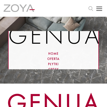
GENUA
HOME
OFERTA
PŁYTKI
GRESY
GENUA
GENUA