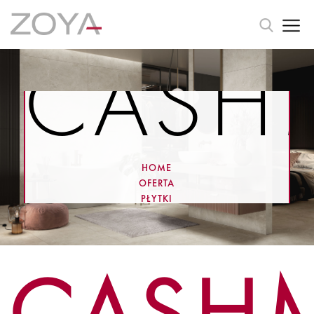
CASH
HOME
OFERTA
PŁYTKI
GRESY
CASHMERE
CASH