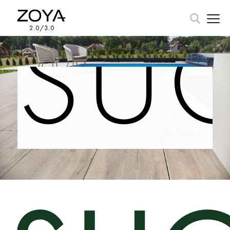
SU
HOME
OFERTA
ZOYA-2-0-3-0
SUOMI